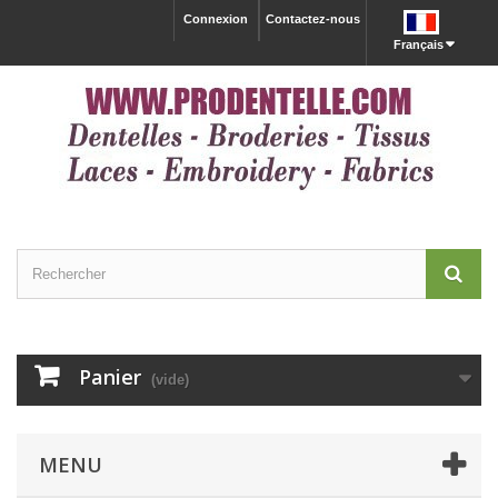
Connexion
Contactez-nous
Français
Panier
(vide)
MENU