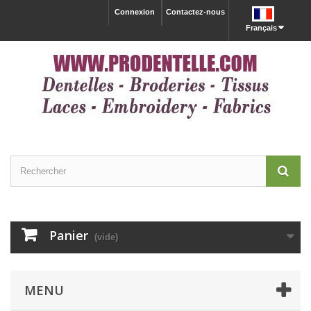
Connexion
Contactez-nous
Français
Panier
(vide)
MENU