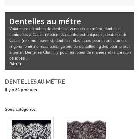
Dentelles au métre
Voici notre sélection de dentelles vendues au mètre, dentelles
fabriquées à Calais (Métiers Jaquards/textroniques) , dentelles de
Calais (métiers Leavers), dentelles élastiques pour la création de
lingerie féminine mais aussi galons de dentelles rigides pour le prêt
à porter. Dentelles Chantilly pour les robes de mariées et la création
de robes ...
Détails
DENTELLES AU MÉTRE
Il y a 84 produits.
Sous-catégories