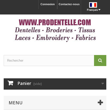
Connexion
Contactez-nous
Français
Panier
(vide)
MENU