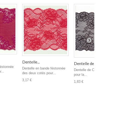
Dentelle...
Dentelle de...
féstonnée
Dentelle en bande féstonnée
Dentelle de Calais élastique
...
des deux cotés pour...
pour la...
3,17 €
1,83 €