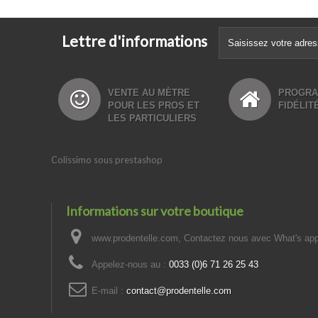
Lettre d'informations
VENTE AU MÈTRE
PROGR
POUR LES PROS ET
FIDÉLITÉ
LES PARTICULIERS
Colissimo sous prestashop
Informations sur votre boutique
www.prodentelle.com, Contactez nous avec What's ap
Appelez-nous au :
0033 (0)6 71 26 25 43
E-mail :
contact@prodentelle.com