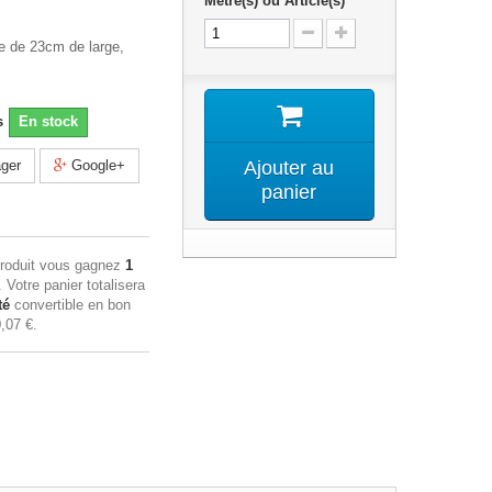
Mètre(s) ou Article(s)
de de 23cm de large,
s
En stock
ger
Google+
Ajouter au
panier
produit vous gagnez
1
. Votre panier totalisera
té
convertible en bon
,07 €
.