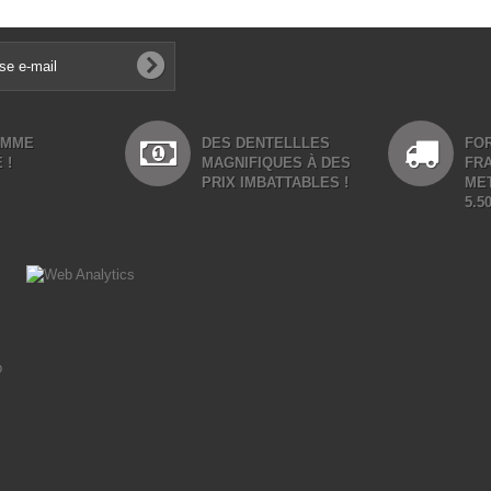
AMME
DES DENTELLLES
FOR
 !
MAGNIFIQUES À DES
FR
PRIX IMBATTABLES !
ME
5.5
p