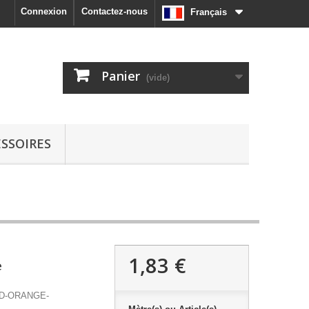
Connexion
Contactez-nous
Français
Panier
(vide)
SSOIRES
1,83 €
e
1D-ORANGE-