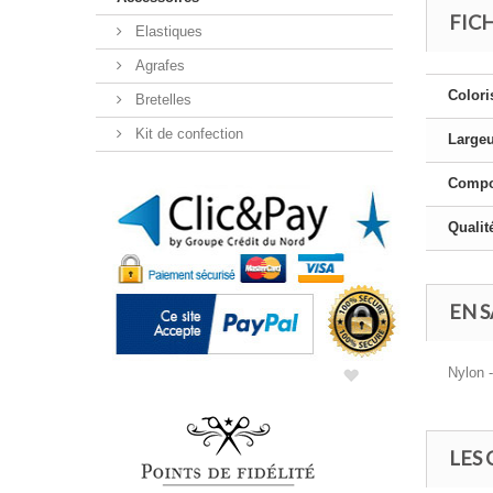
FIC
Elastiques
Agrafes
Colori
Bretelles
Kit de confection
Large
Compo
Qualit
EN S
Nylon -
LES