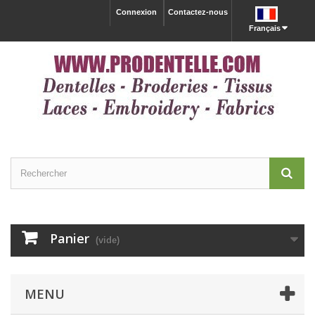
Connexion
Contactez-nous
Français
Panier
(vide)
MENU