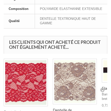
Composition
POLYAMIDE ELASTHANNE EXTENSIBLE
DENTELLE TEXTRONIQUE HAUT DE
Qualité
GAMME
LES CLIENTS QUI ONT ACHETÉ CE PRODUIT
ONT ÉGALEMENT ACHETÉ...
Elasti
Bande 
bretel
0,71 €
Dentelle de...