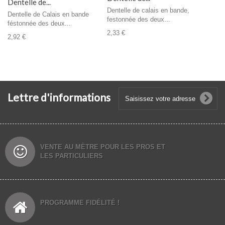
Dentelle de...
Dentelle de calais en bande,
Dentelle de Calais en bande
festonnée des deux...
féstonnée des deux...
2,33 €
2,92 €
Lettre d'informations
VENTE AU MÈTRE POUR LES PROS ET
LES PARTICULIERS
PROGRAMME FIDÉLITÉ !