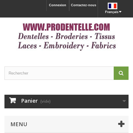
Connexion
Contactez-nous
Français
Panier
(vide)
MENU