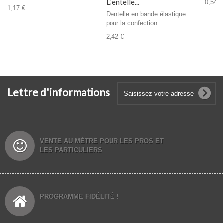
Dentelle...
0,54 €
1,17 €
Dentelle en bande élastique
pour la confection...
2,42 €
Lettre d'informations
VENTE AU MÈTRE POUR LES PROS ET
LES PARTICULIERS
PROGRAMME FIDÉLITÉ !