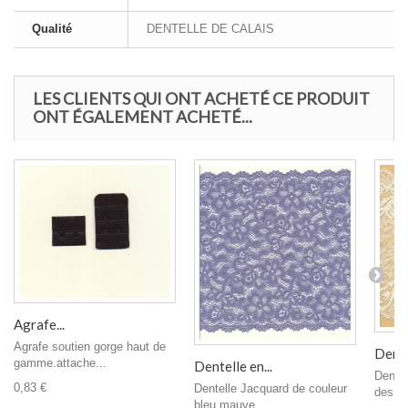
Qualité
DENTELLE DE CALAIS
LES CLIENTS QUI ONT ACHETÉ CE PRODUIT
ONT ÉGALEMENT ACHETÉ...
Agrafe...
Agrafe soutien gorge haut de
Dentel
gamme.attache...
Dentelle en...
Dentel
0,83 €
Dentelle Jacquard de couleur
des de
bleu mauve,...