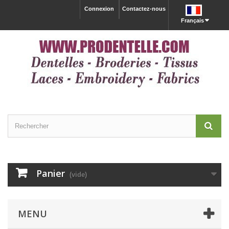
Connexion
Contactez-nous
Français
Panier
(vide)
MENU