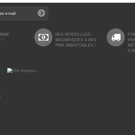
AMME
DES DENTELLLES
FOR
 !
MAGNIFIQUES À DES
FR
PRIX IMBATTABLES !
ME
5.5
p