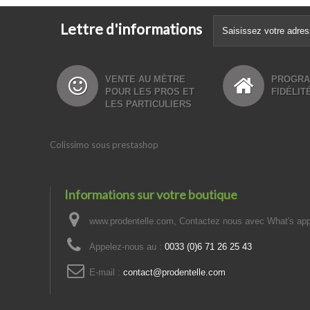
Lettre d'informations
VENTE AU MÈTRE
PROGR
POUR LES PROS ET
FIDÉLITÉ
LES PARTICULIERS
Colissimo sous prestashop
Informations sur votre boutique
www.prodentelle.com, Contactez nous avec What's ap
Appelez-nous au :
0033 (0)6 71 26 25 43
E-mail :
contact@prodentelle.com