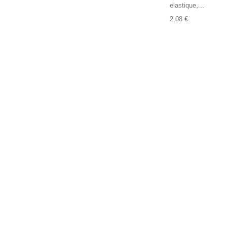
elastique,...
2,08 €