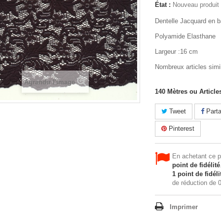
État :
Nouveau produit
Dentelle Jacquard en b
Polyamide Elasthane
Largeur :16 cm
Nombreux articles simil
Agrandir l'image
140
Mètres ou Article
Tweet
Parta
Pinterest
En achetant ce 
point de fidélité
1
point de fidéli
de réduction de
0
Imprimer