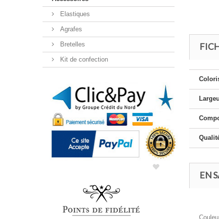
Elastiques
Agrafes
Bretelles
FIC
Kit de confection
Colori
Large
Compo
Qualit
EN S
Couleur