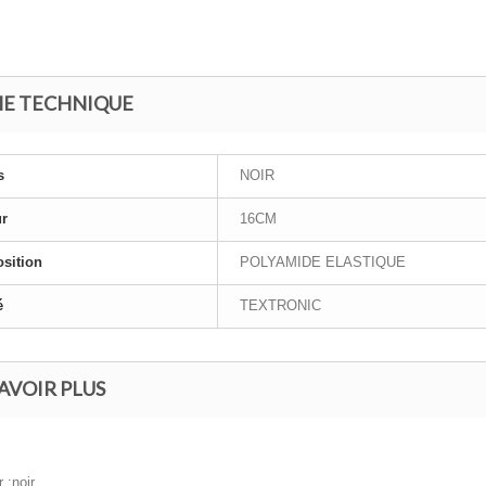
HE TECHNIQUE
s
NOIR
ur
16CM
sition
POLYAMIDE ELASTIQUE
é
TEXTRONIC
AVOIR PLUS
 :noir