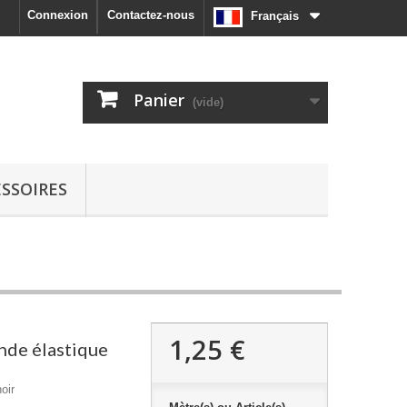
Connexion
Contactez-nous
Français
Panier
(vide)
SSOIRES
1,25 €
nde élastique
oir