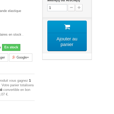
Mètre(s) ou Article(s)
ande elastique
aires en stock .
Ajouter au
panier
s
En stock
ger
Google+
produit vous gagnez
1
. Votre panier totalisera
té
convertible en bon
,07 €
.