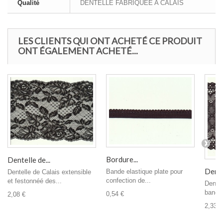
Qualité
DENTELLE FABRIQUEE A CALAIS
LES CLIENTS QUI ONT ACHETÉ CE PRODUIT
ONT ÉGALEMENT ACHETÉ...
Bordure...
Dentelle de...
Dentel
Bande elastique plate pour
Dentelle de Calais extensible
confection de...
et festonnéé des...
Dentel
bande 
0,54 €
2,08 €
2,33 €