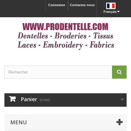
Connexion
Contactez-nous
Français
Panier
(vide)
MENU