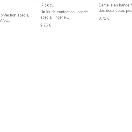
Kit de...
Dentelle en bande 
des deux cotés pour
Un kit de confection lingerie
confection spécial
spécial lingerie...
0,71 €
LANC...
9,75 €