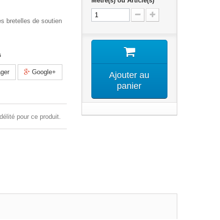
Mètre(s) ou Article(s)
es bretelles de soutien
s
ger
Google+
Ajouter au
panier
délité pour ce produit.