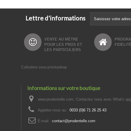
Lettre d'informations
VENTE AU MÈTRE
PROGR
POUR LES PROS ET
FIDÉLITÉ
LES PARTICULIERS
Colissimo sous prestashop
Informations sur votre boutique
www.prodentelle.com, Contactez nous avec What's ap
Appelez-nous au :
0033 (0)6 71 26 25 43
E-mail :
contact@prodentelle.com