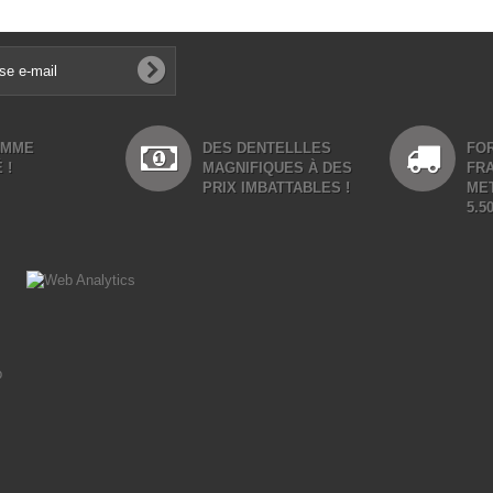
AMME
DES DENTELLLES
FOR
 !
MAGNIFIQUES À DES
FR
PRIX IMBATTABLES !
ME
5.5
p