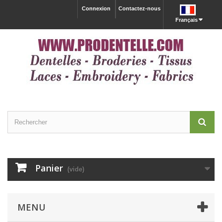
Connexion
Contactez-nous
Français
Panier
(vide)
MENU