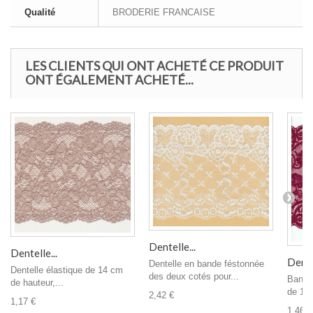
Qualité
BRODERIE FRANCAISE
LES CLIENTS QUI ONT ACHETÉ CE PRODUIT
ONT ÉGALEMENT ACHETÉ...
Dentelle...
Dentelle...
Dentel
Dentelle en bande féstonnée
Dentelle élastique de 14 cm
des deux cotés pour...
Bande
de hauteur,...
de 19c
2,42 €
1,17 €
1,46 €