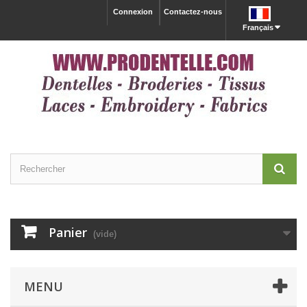
Connexion
Contactez-nous
Français
Panier
(vide)
MENU