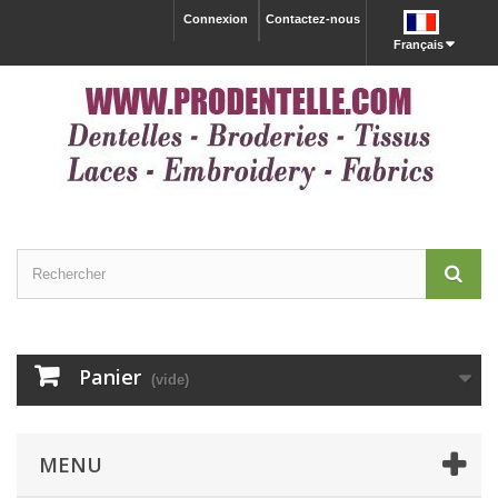
Connexion
Contactez-nous
Français
Panier
(vide)
MENU