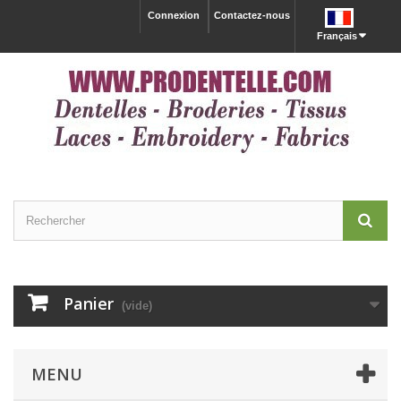
Connexion
Contactez-nous
Français
Panier
(vide)
MENU