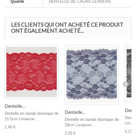
Qualité
DENTELLE DE CALAIS LEAVERS
LES CLIENTS QUI ONT ACHETÉ CE PRODUIT
ONT ÉGALEMENT ACHETÉ...
Dentelle...
Dentel
Dentelle...
Dentelle en bande élastique de
Dentel
15.5cm Livraison...
Dentelle en bande élastique de
cm, gr
19cm Livraison...
1,40 €
1,17 €
2,33 €