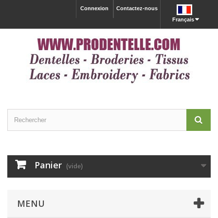
Connexion
Contactez-nous
Français
Panier
(vide)
MENU