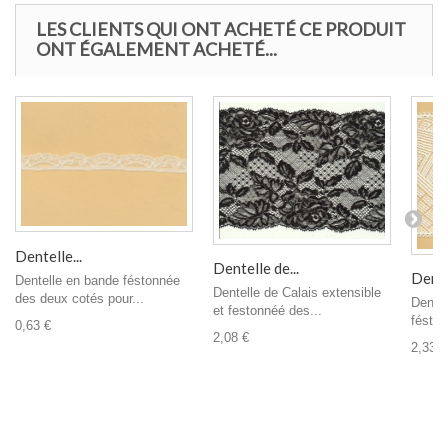
LES CLIENTS QUI ONT ACHETÉ CE PRODUIT
ONT ÉGALEMENT ACHETÉ...
Dentelle...
Dentelle de...
Dentel
Dentelle en bande féstonnée
Dentelle de Calais extensible
des deux cotés pour...
Dentel
et festonnéé des...
féston
0,63 €
2,08 €
2,33 €